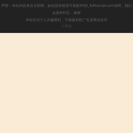
声明：本站内容来自互联网，如信息有错误可发邮件到f_fb#foxmail.com说明，我们
会及时纠正，谢谢
本站仅为个人兴趣爱好，不接盈利性广告及商业合作
小男孩