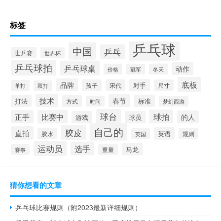
标签
乒乓球
中国
乒乓
世乒赛
世界杯
乒乓球拍
乒乓球桌
动作
价格
冬天
冠军
底板
品牌
对手
孩子
宋代
尺寸
单打
双打
技术
春节
打法
标准
方式
时间
梦幻西游
球台
球拍
正手
比赛中
的人
游戏
球员
自己的
胶皮
直拍
英语
胶水
规则
英国
运动员
选手
马龙
赛事
重量
猜你想看的文章
乒乓球比赛规则（附2023最新详细规则）