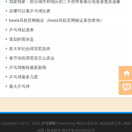
我爱我家：部分城市和地区的二手房带看量出现显著复苏迹象
在哪可以看乒乓球比赛
beats耳机官网验证（beats耳机官网验证真伪查询）
乒乓球起源来
策划的骨灰盒
多大年纪会得宫腔息肉
春节传统用英语怎么表达
乒乓球教练最新新闻
乒乓球最多几星
最火乒乓球
Copyright © 2012 - 2026
乒乓球网
Powered by
网站分类目录
|
精选推荐文章
|
网站
地图
|
疑难解答
陕ICP备05039492号