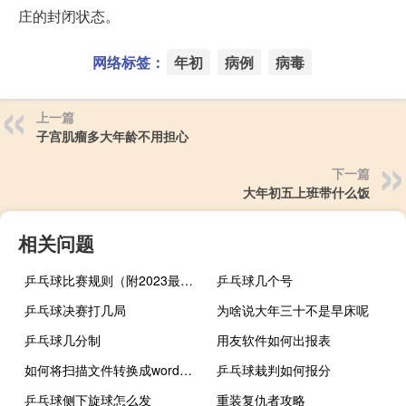
庄的封闭状态。
网络标签：
年初
病例
病毒
上一篇
子宫肌瘤多大年龄不用担心
下一篇
大年初五上班带什么饭
相关问题
乒乓球比赛规则（附2023最新详细规则）
乒乓球几个号
乒乓球决赛打几局
为啥说大年三十不是早床呢
乒乓球几分制
用友软件如何出报表
如何将扫描文件转换成word文档形式上传
乒乓球栽判如何报分
乒乓球侧下旋球怎么发
重装复仇者攻略