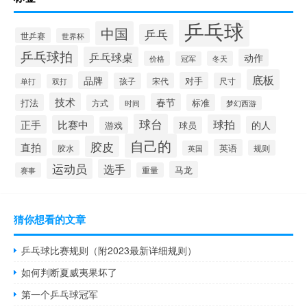
乒乓球
中国
乒乓
世乒赛
世界杯
乒乓球拍
乒乓球桌
动作
价格
冬天
冠军
底板
品牌
对手
孩子
宋代
尺寸
单打
双打
技术
春节
打法
标准
方式
时间
梦幻西游
球台
球拍
正手
比赛中
的人
游戏
球员
自己的
胶皮
直拍
英语
胶水
规则
英国
运动员
选手
马龙
赛事
重量
猜你想看的文章
乒乓球比赛规则（附2023最新详细规则）
如何判断夏威夷果坏了
第一个乒乓球冠军