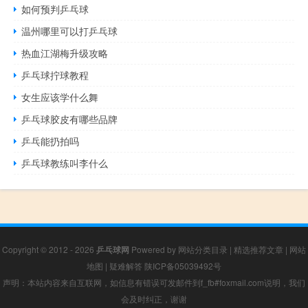
如何预判乒乓球
温州哪里可以打乒乓球
热血江湖梅升级攻略
乒乓球拧球教程
女生应该学什么舞
乒乓球胶皮有哪些品牌
乒乓能扔拍吗
乒乓球教练叫李什么
Copyright © 2012 - 2026
乒乓球网
Powered by
网站分类目录
|
精选推荐文章
|
网站
地图
|
疑难解答
陕ICP备05039492号
声明：本站内容来自互联网，如信息有错误可发邮件到f_fb#foxmail.com说明，我们
会及时纠正，谢谢