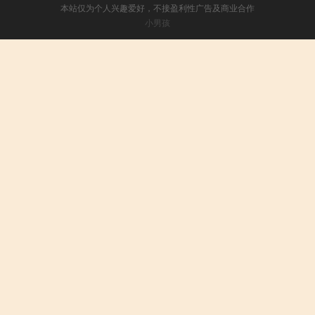
本站仅为个人兴趣爱好，不接盈利性广告及商业合作
小男孩