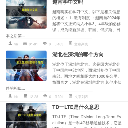
越南学中文吗
越南确实在学习中文。以下是相关信息
的概述： 1. 教育制度 ：越南自2024年
起将中文正式纳入小学3、4年级的必修
课，成为继新加坡、韩国、俄罗斯、日
本之后第...
yn
01-01
0
463
文章列表
湖北在深圳的哪个方向
湖北位于深圳的北方。这是因为湖北处
于中国的中部地区，而深圳则位于中国
南部。两地之间相距大约1000多公里。
简而言之，湖北在深圳的北方 其他小伙
伴的相似...
hb
12-28
0
391
文章列表
TD一LTE是什么意思
TD-LTE（Time Division Long-Term Ev
olution）是一种4G移动通信技术，它是