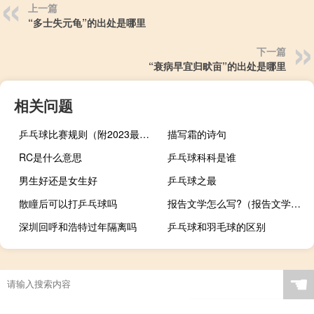
上一篇
“多士失元龟”的出处是哪里
下一篇
“衰病早宜归畎亩”的出处是哪里
相关问题
乒乓球比赛规则（附2023最新详细规则）
描写霜的诗句
RC是什么意思
乒乓球科科是谁
男生好还是女生好
乒乓球之最
散瞳后可以打乒乓球吗
报告文学怎么写?（报告文学怎么写）
深圳回呼和浩特过年隔离吗
乒乓球和羽毛球的区别
乒乓球比赛门票多少钱
☚