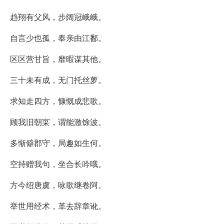
趋翔有父风，步阔冠峨峨。
自言少也孤，奉亲由江鄱。
区区营甘旨，靡暇谋其他。
三十未有成，无门托丝萝。
求知走四方，慷慨成悲歌。
顾我旧朝寀，谓能激馀波。
多惭僻郡守，局趣如生何。
空持赠我句，坐合长吟哦。
方今绍唐虞，咏歌继卷阿。
举世用经术，革去辞章讹。