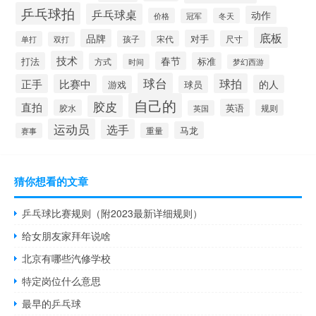
乒乓球拍
乒乓球桌
动作
价格
冬天
冠军
底板
品牌
对手
孩子
宋代
尺寸
单打
双打
技术
春节
打法
标准
方式
时间
梦幻西游
球台
球拍
正手
比赛中
的人
游戏
球员
自己的
胶皮
直拍
英语
胶水
规则
英国
运动员
选手
马龙
赛事
重量
猜你想看的文章
乒乓球比赛规则（附2023最新详细规则）
给女朋友家拜年说啥
北京有哪些汽修学校
特定岗位什么意思
最早的乒乓球