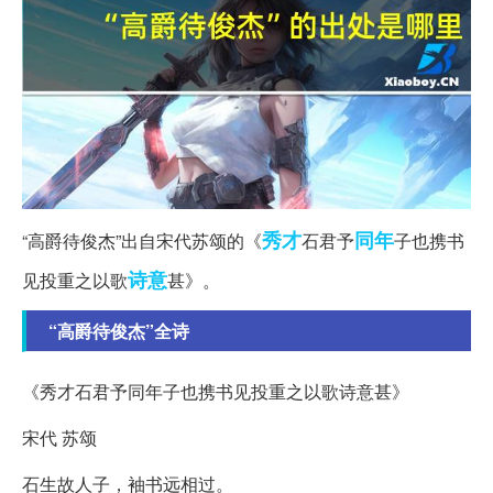
秀才
同年
“高爵待俊杰”出自宋代苏颂的《
石君予
子也携书
诗意
见投重之以歌
甚》。
“高爵待俊杰”全诗
《秀才石君予同年子也携书见投重之以歌诗意甚》
宋代 苏颂
石生故人子，袖书远相过。