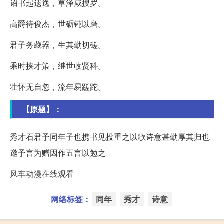
诏书起遗逸，草泽咸搜罗。
高爵待俊杰，世砺钝以磨。
君子务藏器，生其勤切磋。
乘时挟才策，继世收贤科。
壮怀无自忽，流年易蹉跎。
【原题】：
秀才石君予同年子也携书见投重之以歌诗意甚勤厚其归也
邀予言为赠因作五言以勉之
风车动漫在线观看
网络标签：
同年
秀才
诗意