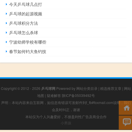
今天乒乓球几点打
乒乓球的起源视频
乒乓球积分方法
乒乓球怎么杀球
宁波幼师学校有哪些
春节如何钓大鱼钓技
Copyright © 2012 - 2026
乒乓球网
Powered by
网站分类目录
|
精选推荐文章
|
网站
地图
|
疑难解答
陕ICP备05039492号
声明：本站内容来自互联网，如信息有错误可发邮件到f_fb#foxmail.com说明，我们
会及时纠正，谢谢
本站仅为个人兴趣爱好，不接盈利性广告及商业合作
小男孩