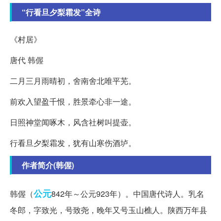
“行看旦夕梨霜发”全诗
《村居》
唐代 韩偓
二月三月雨晴初，舍南舍北唯平芜。
前欢入望盈千恨，胜景牵心非一途。
日照神堂闻啄木，风含社树叫提壶。
行看旦夕梨霜发，犹有山寒伤酒垆。
作者简介(韩偓)
公元
韩偓（
842年～公元923年）。中国唐代诗人。乳名
冬郎，字致光，号致尧，晚年又号玉山樵人。陕西万年县