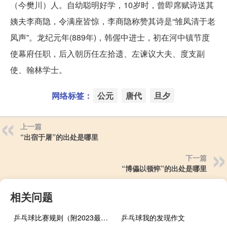
（今樊川）人。自幼聪明好学，10岁时，曾即席赋诗送其
姨夫李商隐，令满座皆惊，李商隐称赞其诗是“雏凤清于老
凤声”。龙纪元年(889年)，韩偓中进士，初在河中镇节度
使幕府任职，后入朝历任左拾遗、左谏议大夫、度支副
使、翰林学士。
网络标签：
公元
唐代
旦夕
上一篇
“出宿于屠”的出处是哪里
下一篇
“博儡以顿悴”的出处是哪里
相关问题
乒乓球比赛规则（附2023最新详细规则）
乒乓球我的发现作文