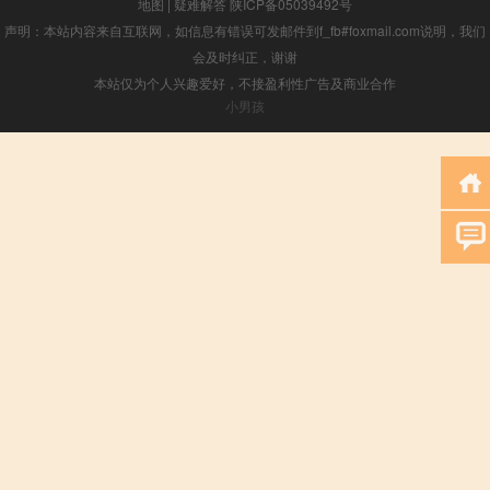
地图
|
疑难解答
陕ICP备05039492号
声明：本站内容来自互联网，如信息有错误可发邮件到f_fb#foxmail.com说明，我们
会及时纠正，谢谢
本站仅为个人兴趣爱好，不接盈利性广告及商业合作
小男孩