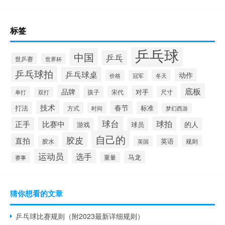
标签
乒乓球
中国
乒乓
世乒赛
世界杯
乒乓球拍
乒乓球桌
动作
价格
冬天
冠军
底板
品牌
对手
孩子
宋代
尺寸
单打
双打
技术
春节
打法
标准
方式
时间
梦幻西游
球台
球拍
正手
比赛中
的人
游戏
球员
自己的
胶皮
直拍
英语
胶水
规则
英国
运动员
选手
马龙
赛事
重量
猜你想看的文章
乒乓球比赛规则（附2023最新详细规则）