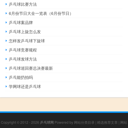
乒乓球比赛方法
6月份节日大全一览表（6月份节日）
乒乓球案品牌
乒乓球上旋怎么发
怎样发乒乓球下旋球
乒乓球竞赛规程
乒乓球发球方法
乒乓球巡回赛总决赛最新
乒乓能扔拍吗
学网球还是乒乓球
Copyright © 2012 - 2026
乒乓球网
Powered by
网站分类目录
|
精选推荐文章
|
网站