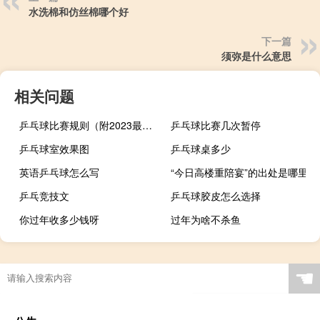
水洗棉和仿丝棉哪个好
下一篇
须弥是什么意思
相关问题
乒乓球比赛规则（附2023最新详细规则）
乒乓球比赛几次暂停
乒乓球室效果图
乒乓球桌多少
英语乒乓球怎么写
“今日高楼重陪宴”的出处是哪里
乒乓竞技文
乒乓球胶皮怎么选择
你过年收多少钱呀
过年为啥不杀鱼
乒乓球弧线球怎么打
☚