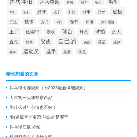
乒乓球拍
乒乓球桌
动作
价格
冬天
冠军
底板
品牌
对手
孩子
宋代
尺寸
单打
双打
技术
春节
打法
标准
方式
时间
梦幻西游
球台
球拍
正手
比赛中
的人
游戏
球员
自己的
胶皮
直拍
英语
胶水
规则
英国
运动员
选手
马龙
赛事
重量
猜你想看的文章
乒乓球比赛规则（附2023最新详细规则）
大年初一买哪些东西好
为什么过年心情也不好了
“踏遍莓苔十亩园”的出处是哪里
乒乓球底板 介绍
粘陶瓷洗手盆用什么胶