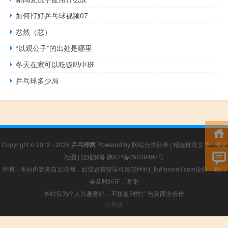
如何打好乒乓球视频07
忿然（忿）
“以观公子”的出处是哪里
冬天在家可以吃饭吗中班
乒乓球多少局
Copyright © 2012 - 2026
乒乓球网
Powered by
网站分类目录
|
精选推荐文章
|
网站
地图
|
疑难解答
陕ICP备05039492号
声明：本站内容来自互联网，如信息有错误可发邮件到f_fb#foxmail.com说明，我们
会及时纠正，谢谢
本站仅为个人兴趣爱好，不接盈利性广告及商业合作
小男孩