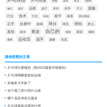
动作
价格
冬天
冠军
底板
品牌
对手
孩子
宋代
尺寸
单打
双打
技术
春节
打法
标准
方式
时间
梦幻西游
球台
球拍
正手
比赛中
的人
游戏
球员
自己的
胶皮
直拍
英语
胶水
规则
英国
运动员
选手
马龙
赛事
重量
猜你想看的文章
乒乓球比赛规则（附2023最新详细规则）
乒乓球蝴蝶最新款短袖
孙俪多大年龄了
你个瘪三算计我什么梗
哪个省高考状元最多
乒乓球服装品牌排行榜