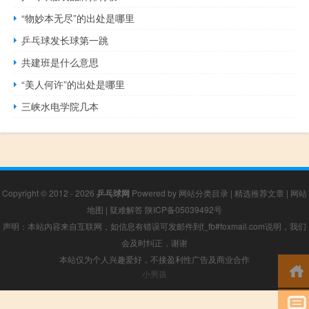
“物妙本无尽”的出处是哪里
乒乓球发长球第一跳
共建班是什么意思
“美人何许”的出处是哪里
三峡水电学院几本
Copyright © 2012 - 2026
乒乓球网
Powered by
网站分类目录
|
精选推荐文章
|
网站
地图
|
疑难解答
陕ICP备05039492号
声明：本站内容来自互联网，如信息有错误可发邮件到f_fb#foxmail.com说明，我们
会及时纠正，谢谢
本站仅为个人兴趣爱好，不接盈利性广告及商业合作
小男孩