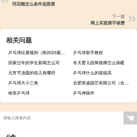
同花顺怎么条件选股票
下一篇
网上买股票手续费
相关问题
乒乓球比赛规则（附2023最新详细规则）
乒乓球新手教程
回家过年的学生新闻怎么写
冬天婴儿投降胳膊怎么保暖
元宵节汤圆的馅儿有哪些
乒乓球什么的弧线高
乒乓球大小三角
合肥美迪园艺有限公司（合肥美迪园艺有限公司简介）
啥班乒乓球
乒乓神操作
国产乒乓球底板哪个好
☚
公告