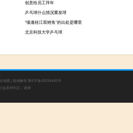
创意给员工拜年
乒乓球什么情况重发球
“顷逢桂江双鲤鱼”的出处是哪里
北京科技大学乒乓球
站地图
|
疑难解答
陕ICP备05039492号
，我们会及时纠正，谢谢