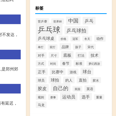
标签
中国
乒乓
世乒赛
世界杯
乒乓球
乒乓球拍
对不发达，
乒乓球桌
动作
价格
冬天
冠军
品牌
孩子
宋代
单打
双打
底板
技术
对手
打法
尺寸
春节
标准
方式
时间
梦幻西游
,是郑州郊
球台
正手
比赛中
游戏
球拍
直拍
的人
球员
胶水
自己的
胶皮
英语
英国
运动员
选手
规则
赛事
重量
新有延迟，
马龙