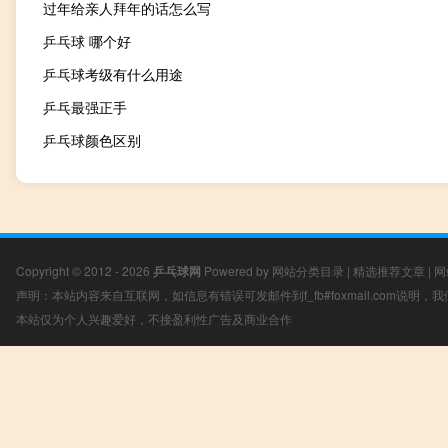
过年给亲人拜年的话怎么写
乒乓球 哪个好
乒乓球考级有什么用途
乒乓最强正手
乒乓球颜色区别
Copyright © 2012 - 2026
乒乓球网
Powered by
网站分类目录
|
精选推荐文章
|
网
声明：本站内容来自互联网，如信息有错误可发邮件到f_fb#foxmail.com说明
本站仅为个人兴趣爱好，不接盈利性广告及商业合作