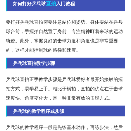
直拍
如何打好乒乓球
入门教程
要打好乒乓球直拍需要注意站位和姿势。身体要站在乒乓
球台前，手握拍自然置于身前，专注精神盯着来球的运动
轨迹。此外，掌握良好的击球力度和角度也是非常重要
的，这样才能控制球的路径和速度。
乒乓球直拍教学步骤
乒乓球直拍正手教学步骤是乒乓球爱好者最开始接触的握
拍方式，易学易上手。相比于横拍，直拍的优点在于击球
速度快、角度变化大，是一种非常有效的击球方式。
乒乓球的教学程序或步骤
乒乓球的教学程序一般是先练基本动作，再练步法，然后