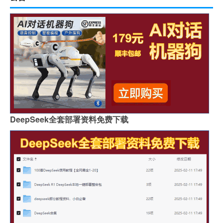
DeepSeek全套部署资料免费下载