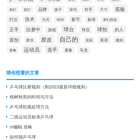
底板
品牌
对手
孩子
宋代
尺寸
单打
双打
技术
春节
打法
标准
方式
时间
梦幻西游
球台
球拍
正手
比赛中
的人
游戏
球员
自己的
胶皮
直拍
英语
胶水
规则
英国
运动员
选手
马龙
赛事
重量
猜你想看的文章
乒乓球比赛规则（附2023最新详细规则）
桃树秋剪的时间与方法
乒乓球犯规处理方法
二级运动员标准乒乓球
m蝙蝠 攻略
如何颠乒乓球