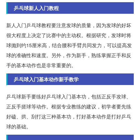
乒乓球新人入门教程
新人入门乒乓球教程要注意发球的质量，因为发球的好坏
很大程度上决定了比赛中的主动权。根据研究，发球时将
球抛到约15厘米高，结合腰和手臂共同发力，可以提高发
球的准确性和速度。另外，作为新手，熟练掌握正手和反
手的基本动作也是非常重要的。
乒乓球入门基本动作新手教学
乒乓球新手要练好乒乓球入门基本功，包括正反手攻球、
正反手搓球等动作。根据专业教练的建议，初学者要先练
好磕、拱、刮打这三种基本功，打好基本动作是打好乒乓
球的基础。