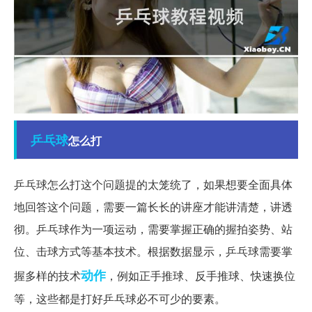
乒乓球
怎么打
乒乓球怎么打这个问题提的太笼统了，如果想要全面具体
地回答这个问题，需要一篇长长的讲座才能讲清楚，讲透
彻。乒乓球作为一项运动，需要掌握正确的握拍姿势、站
位、击球方式等基本技术。根据数据显示，乒乓球需要掌
动作
握多样的技术
，例如正手推球、反手推球、快速换位
等，这些都是打好乒乓球必不可少的要素。