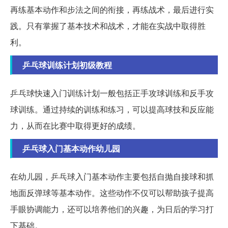
再练基本动作和步法之间的衔接，再练战术，最后进行实
践。只有掌握了基本技术和战术，才能在实战中取得胜
利。
乒乓球训练计划初级教程
乒乓球快速入门训练计划一般包括正手攻球训练和反手攻
球训练。通过持续的训练和练习，可以提高球技和反应能
力，从而在比赛中取得更好的成绩。
乒乓球入门基本动作幼儿园
在幼儿园，乒乓球入门基本动作主要包括自抛自接球和抓
地面反弹球等基本动作。这些动作不仅可以帮助孩子提高
手眼协调能力，还可以培养他们的兴趣，为日后的学习打
下基础。