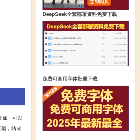
DeepSeek全套部署资料免费下载
免费可商用字体批量下载
比如，可以
纸槽，站成