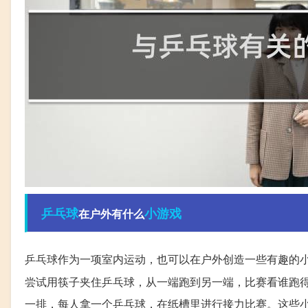
乒乓球
小游戏
在户外有什么
乒乓球作为一项室内运动，也可以在户外创造一些有趣的
尝试用筷子夹住乒乓球，从一端跑到另一端，比赛看谁跑
一排，每人拿一个乒乓球，在纸槽里进行接力比赛。这些