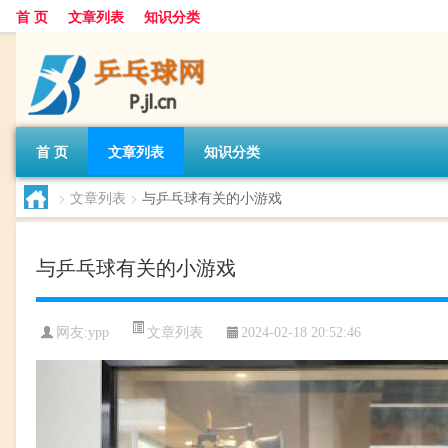
首 页
文章列表
知识分类
首 页
文章列表
知识分类
>
文章列表
>
与乒乓球有关的小游戏
与乒乓球有关的小游戏
文章列表
网友:
ypp
2024-02-18 20:52:46