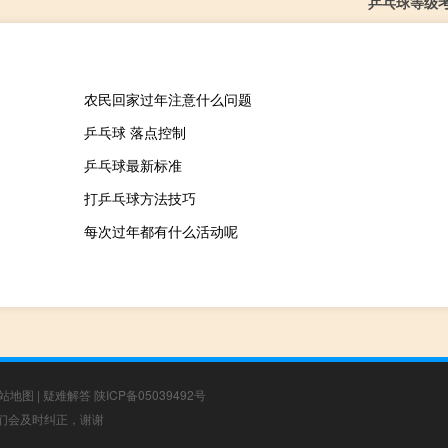
乒乓球等级
农民回家过年注意什么问题
乒乓球 落点控制
乒乓球最新标准
打乒乓球方法技巧
每次过年都有什么活动呢
站地图
|
疑难解答
陕ICP备05039492号
，我们会及时纠正，谢谢