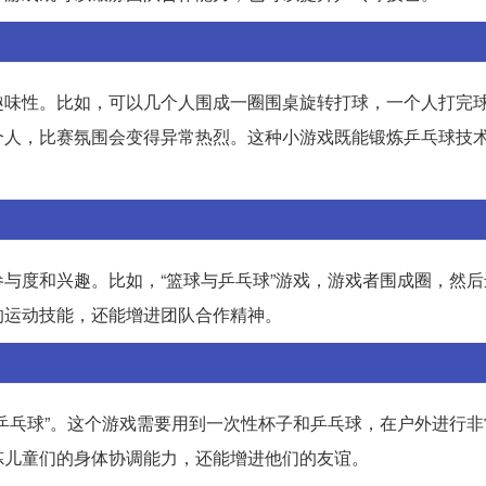
趣味性。比如，可以几个人围成一圈围桌旋转打球，一个人打完
个人，比赛氛围会变得异常热烈。这种小游戏既能锻炼乒乓球技
与度和兴趣。比如，“篮球与乒乓球”游戏，游戏者围成圈，然后
的运动技能，还能增进团队合作精神。
乒乓球”。这个游戏需要用到一次性杯子和乒乓球，在户外进行非
炼儿童们的身体协调能力，还能增进他们的友谊。