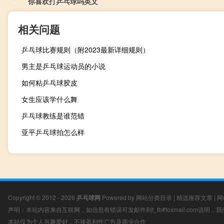
你喜欢打乒乓球吗英文
相关问题
乒乓球比赛规则（附2023最新详细规则）
男主是乒乓球运动员的小说
如何粘乒乓球胶皮
女生应该学什么舞
乒乓球教练是谁范错
亚平乒乓球拍怎么样
Copyright © 2012 - 2026
乒乓球网
Powered by
网站分类目录
|
精选推荐文章
|
网
声明：本站内容来自互联网，如信息有错误可发邮件到f_fb#foxmail.com说明
本站仅为个人兴趣爱好，不接盈利性广告及商业合作