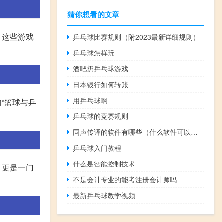
猜你想看的文章
，这些游戏
乒乓球比赛规则（附2023最新详细规则）
乒乓球怎样玩
酒吧扔乒乓球游戏
日本银行如何转账
用乒乓球啊
“篮球与乒
乒乓球的竞赛规则
同声传译的软件有哪些（什么软件可以同声传译）
乒乓球入门教程
什么是智能控制技术
，更是一门
不是会计专业的能考注册会计师吗
最新乒乓球教学视频