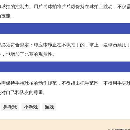
和球拍的控制力。用乒乓球拍将乒乓球保持在球拍上跳动，不仅
项技能。
球必须符合规定：球应该静止在不执拍手的手掌上，发球员须用
性，也增加了比赛的观赏性。
员需保持手持球拍的动作规范，不得超出把手范围，不得用手夹
是对自己和队友的尊重。
乒乓球
小游戏
游戏