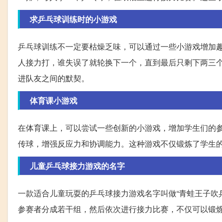
求乒乓球训练时的小游戏
乒乓球训练不一定要枯燥乏味，可以通过一些小游戏增加
人接力打，谁失误了就轮换下一个，直到最后只剩下两三
进队友之间的默契。
体育课小游戏
在体育课上，可以尝试一些创新的小游戏，增加学生们的参
传球，增强反应力和协调能力。这种游戏不仅锻炼了学生
儿童乒乓球接力游戏的名字
一款适合儿童玩耍的乒乓球接力游戏名字叫做“青蛙王子吹
参赛者分成若干组，然后依次进行接力比赛，不仅可以锻