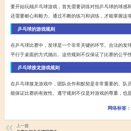
要开始玩颠乒乓球游戏，首先需要训练对拍乒乓球的球感
还需要耐心和毅力。通过不断的练习和训练，才能掌握这
乒乓球的游戏规则
在乒乓球比赛中，发球是一个非常关键的环节。合法的发
平行于桌面的方式抛出。这些规则不仅保证了比赛的公平
乒乓球接龙游戏规则
在乒乓球接龙游戏中，团队合作和默契是非常重要的。队
能保证比赛的有效性。遵守规则不仅是对游戏的尊重，也
网络标签：
上一篇