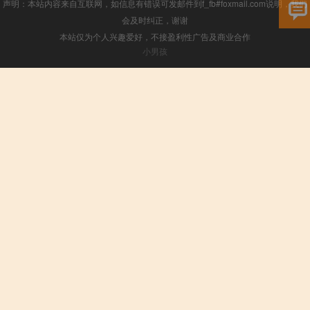
声明：本站内容来自互联网，如信息有错误可发邮件到f_fb#foxmail.com说明，我们
会及时纠正，谢谢
本站仅为个人兴趣爱好，不接盈利性广告及商业合作
小男孩