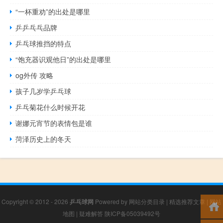
“一杯重劝”的出处是哪里
乒乒乓乓品牌
乒乓球推挡的特点
“饱充器识观他日”的出处是哪里
og外传 攻略
孩子几岁学乒乓球
乒乓菊花什么时候开花
谢娜元宵节的表情包是谁
菏泽历史上的冬天
Copyright © 2012 - 2026
乒乓球网
Powered by
网站分类目录
|
精选推荐文章
|
网站
地图
|
疑难解答
陕ICP备05039492号