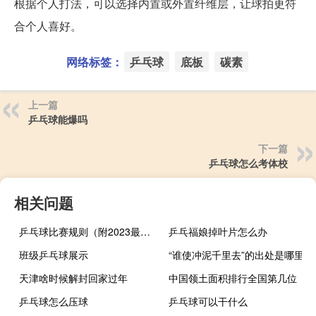
根据个人打法，可以选择内置或外置纤维层，让球拍更符
合个人喜好。
网络标签：
乒乓球
底板
碳素
上一篇
乒乓球能爆吗
下一篇
乒乓球怎么考体校
相关问题
乒乓球比赛规则（附2023最新详细规则）
乒乓福娘掉叶片怎么办
班级乒乓球展示
“谁使冲泥千里去”的出处是哪里
天津啥时候解封回家过年
中国领土面积排行全国第几位
乒乓球怎么压球
乒乓球可以干什么