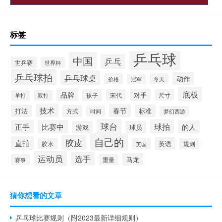
标签
乒乓球
中国
乒乓
世乒赛
世界杯
乒乓球拍
乒乓球桌
动作
价格
冬天
冠军
底板
品牌
对手
孩子
宋代
尺寸
单打
双打
技术
春节
打法
标准
方式
时间
梦幻西游
球台
球拍
正手
比赛中
的人
游戏
球员
自己的
胶皮
直拍
英语
胶水
规则
英国
运动员
选手
马龙
赛事
重量
猜你想看的文章
乒乓球比赛规则（附2023最新详细规则）