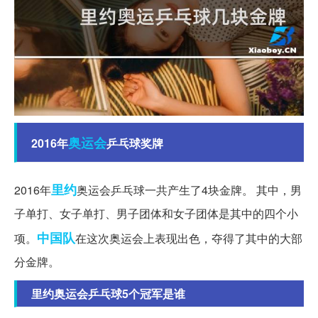
奥运会
2016年
乒乓球奖牌
里约
2016年
奥运会乒乓球一共产生了4块金牌。 其中，男
子单打、女子单打、男子团体和女子团体是其中的四个小
中国队
项。
在这次奥运会上表现出色，夺得了其中的大部
分金牌。
里约奥运会乒乓球5个冠军是谁