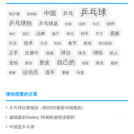
乒乓球
中国
乒乓
世乒赛
世界杯
乒乓球拍
乒乓球桌
动作
价格
冬天
冠军
底板
品牌
对手
孩子
宋代
尺寸
单打
双打
技术
春节
打法
标准
方式
时间
梦幻西游
球台
球拍
正手
比赛中
的人
游戏
球员
自己的
胶皮
直拍
英语
胶水
规则
英国
运动员
选手
马龙
赛事
重量
猜你想看的文章
乒乓球比赛规则（附2023最新详细规则）
威瑞森的Galaxy S5相机被错误困扰
中国是乒乓球