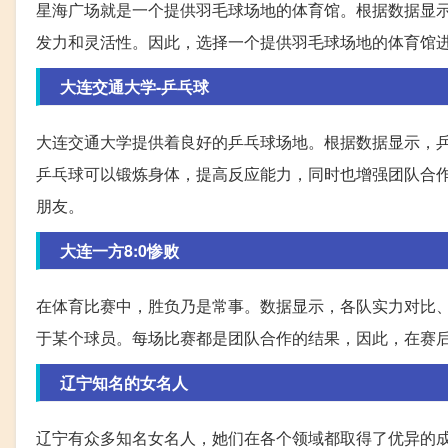
星海广场就是一个提供羽毛球场地的体育馆。根据数据显
发力和灵活性。因此，选择一个提供羽毛球场地的体育馆
大连交通大学-乒乓球
大连交通大学提供着良好的乒乓球场地。根据数据显示，
乒乓球可以锻炼身体，提高反应能力，同时也增强团队合
朋友。
大连一方8:0惨败
在体育比赛中，胜负乃是常事。数据显示，各队实力对比
于某个球员。每场比赛都是团队合作的结果，因此，在赛
辽宁知名的女名人
辽宁有众多知名女名人，她们在各个领域都取得了优异的