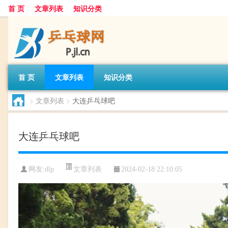
首 页
文章列表
知识分类
首 页
文章列表
知识分类
>
文章列表
>
大连乒乓球吧
大连乒乓球吧
文章列表
网友:
dlp
2024-02-18 22:10:05