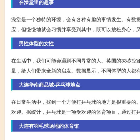
在澡堂里的趣事
澡堂是一个独特的环境，会有各种有趣的事情发生。有数
应，但慢慢地就会习惯并享受到其中，既可以放松身心，
男性体型的女性
在生活中，我们可能会遇到不同寻常的人。英国的33岁空姐Ay
量，给人们带来全新的启发。数据显示，不同体型的人都
大连华南商品城-乒乓球地点
在日常生活中，找到一个方便打乒乓球的地方是很重要的
欢迎。据统计，乒乓球是一项受欢迎的体育项目，通过打
大连有羽毛球场地的体育馆