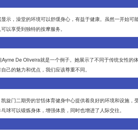
据显示，澡堂的环境可以舒缓身心，有益于健康。虽然一开始可
又可以享受到独特的按摩服务。
me De Oliveira就是一个例子。她展示了不同于传统女性的
有自己的魅力和优点，我们应该尊重不同。
。凯旋门二期旁的甘恬体育健身中心提供着良好的环境和设施，
乒乓球可以锻炼身体，增强体质，同时也增进了人际交往。