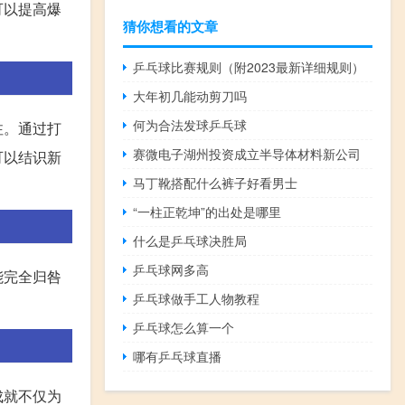
可以提高爆
猜你想看的文章
乒乓球比赛规则（附2023最新详细规则）
大年初几能动剪刀吗
何为合法发球乒乓球
注。通过打
赛微电子湖州投资成立半导体材料新公司
可以结识新
马丁靴搭配什么裤子好看男士
“一柱正乾坤”的出处是哪里
什么是乒乓球决胜局
乒乓球网多高
能完全归咎
乒乓球做手工人物教程
乒乓球怎么算一个
哪有乒乓球直播
成就不仅为