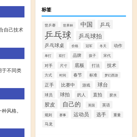
标签
中国
乒乓
世乒赛
世界杯
适合自己技术
乒乓球
乒乓球拍
乒乓球桌
动作
价格
冬天
冠军
品牌
孩子
宋代
单打
双打
底板
技术
对手
打法
尺寸
适用于不同类
春节
标准
方式
时间
梦幻西游
球台
正手
比赛中
游戏
球拍
直拍
的人
球员
胶水
自己的
胶皮
英语
英国
另一种风格。
运动员
选手
规则
赛事
重量
马龙