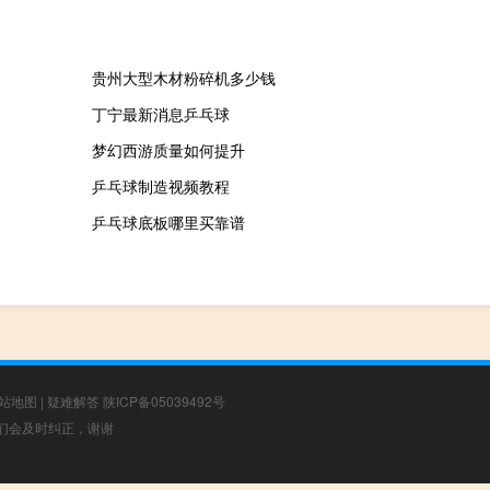
贵州大型木材粉碎机多少钱
丁宁最新消息乒乓球
梦幻西游质量如何提升
乒乓球制造视频教程
乒乓球底板哪里买靠谱
站地图
|
疑难解答
陕ICP备05039492号
，我们会及时纠正，谢谢