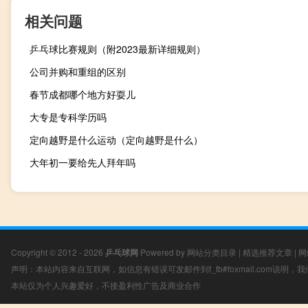
相关问题
乒乓球比赛规则（附2023最新详细规则）
公司并购和重组的区别
春节成都哪个地方好耍儿
大专是专科学历吗
定向越野是什么运动（定向越野是什么）
大年初一要给先人拜年吗
Copyright © 2012 - 2026
乒乓球网
Powered by
网站分类目录
|
精选推荐文章
|
网
声明：本站内容来自互联网，如信息有错误可发邮件到f_fb#foxmail.com说明
本站仅为个人兴趣爱好，不接盈利性广告及商业合作