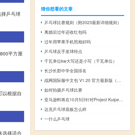
猜你想看的文章
选择乒乓球
乒乓球比赛规则（附2023最新详细规则）
离婚后过年还收红包吗
过年用苹果手机照相好吗
乒乓球反手发球特点
800平方厘
千瓦单位kw大写还是小写（千瓦单位）
长沙长郡中学全国排名
战网国际服中文包 V1.20 官方最新版（战网国际服中文包 V1.20 官方最新版功能简介）
如何拍摄乒乓球比赛
可以根据自
亚马逊料将在10月5日针对Project Kuiper项目进行卫星测试这是两步走测试的第一步该公司宣称将打造一个庞大的“太空-互联网”以便与马斯克旗下太空探索公司SpaceX的星链（Starlink）进行竞争
达克乒乓球底板怎么样
一什么乒乓球
来选择适合