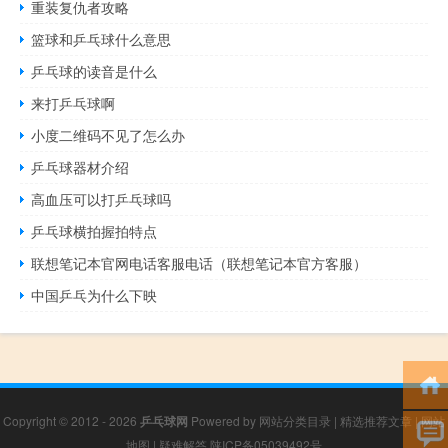
重装复仇者攻略
篮球和乒乓球什么意思
乒乓球的读音是什么
来打乒乓球啊
小度二维码不见了怎么办
乒乓球器材介绍
高血压可以打乒乓球吗
乒乓球横拍握拍特点
联想笔记本官网电话客服电话（联想笔记本官方客服）
中国乒乓为什么下映
Copyright © 2012 - 2026
乒乓球网
Powered by
网站分类目录
|
精选推荐文章
|
网站
地图
|
疑难解答
陕ICP备05039492号