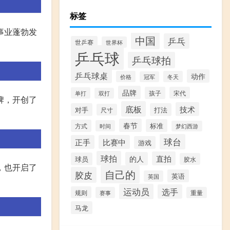
标签
事业蓬勃发
中国
乒乓
世乒赛
世界杯
乒乓球
乒乓球拍
乒乓球桌
动作
价格
冬天
冠军
品牌
孩子
宋代
单打
双打
牌，开创了
底板
技术
对手
打法
尺寸
春节
标准
方式
时间
梦幻西游
球台
正手
比赛中
游戏
球拍
直拍
的人
球员
胶水
，也开启了
自己的
胶皮
英语
英国
运动员
选手
规则
赛事
重量
马龙