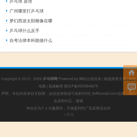
乒乓球 原理
广州哪里打乒乓球
梦幻西游太阳雕像在哪
乒乓球什么反手
自考法律本科能做什么
Copyright © 2012 - 2026
乒乓球网
Powered by
网站分类目录
|
精选推荐文章
|
网站
地图
|
疑难解答
陕ICP备05039492号
声明：本站内容来自互联网，如信息有错误可发邮件到f_fb#foxmail.com说明，我们
会及时纠正，谢谢
本站仅为个人兴趣爱好，不接盈利性广告及商业合作
小男孩