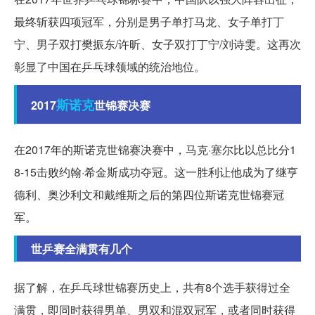
最终斩获四项冠军，分别是男子单打马龙、女子单打丁
宁、男子双打樊振东/许昕、女子双打丁宁/刘诗雯。这再次
彰显了中国在乒乓球领域的统治地位。
斯诺克
2017
世锦赛决赛
在2017年的斯诺克世锦赛决赛中，马克·塞尔比以总比分1
8-15击败约翰·希金斯成功夺冠。这一胜利让他成为了继亨
德利、奥沙利文和戴维斯之后的第四位斯诺克世锦赛冠
军。
世乒赛全满贯有几个
据了解，在乒乓球世锦赛历史上，共有8个选手获得过全
满贯，即同时获得男单、男双和混双冠军，或者同时获得