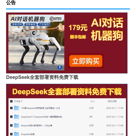
公告
DeepSeek全套部署资料免费下载