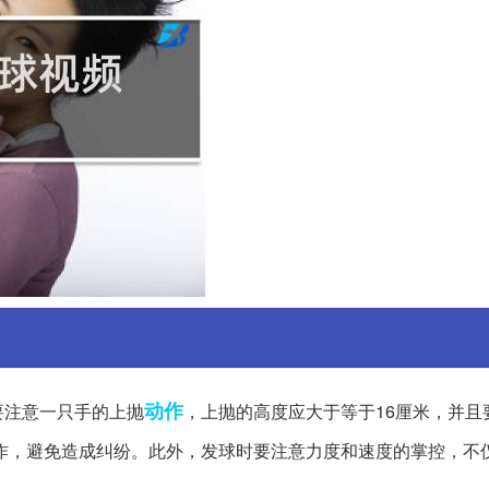
动作
要注意一只手的上抛
，上抛的高度应大于等于16厘米，并且
作，避免造成纠纷。此外，发球时要注意力度和速度的掌控，不