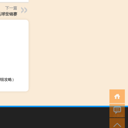
下一篇
乓球世锦赛
细攻略）
小男孩