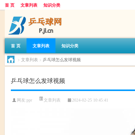
首 页
文章列表
知识分类
首 页
文章列表
知识分类
>
文章列表
>
乒乓球怎么发球视频
乒乓球怎么发球视频
文章列表
网友:
ppr
2024-02-25 10:45:41