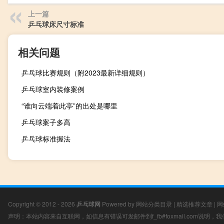
上一篇
乒乓球床尺寸标准
相关问题
乒乓球比赛规则（附2023最新详细规则）
乒乓球室内装修案例
“谁向云端着此亭”的出处是哪里
乒乓球案子多高
乒乓球标准握法
Copyright © 2012 - 2026
乒乓球网
Powered by
网站分类目录
|
精选推荐文章
|
网
声明：本站内容来自互联网，如信息有错误可发邮件到f_fb#foxmail.com说明