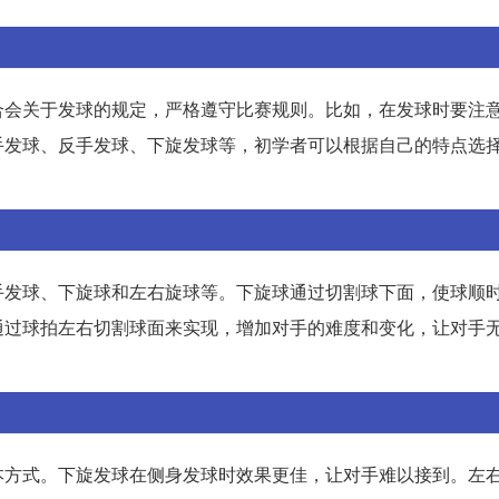
合会关于发球的规定，严格遵守比赛规则。比如，在发球时要注
手发球、反手发球、下旋发球等，初学者可以根据自己的特点选
手发球、下旋球和左右旋球等。下旋球通过切割球下面，使球顺
通过球拍左右切割球面来实现，增加对手的难度和变化，让对手
本方式。下旋发球在侧身发球时效果更佳，让对手难以接到。左