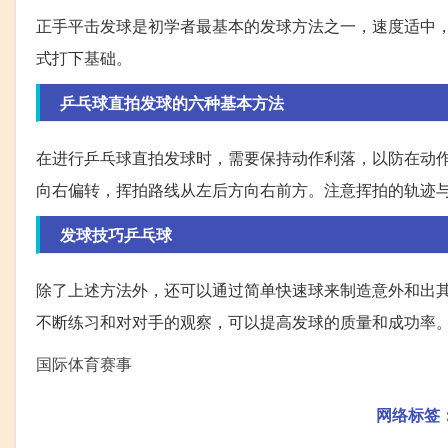
正手平击发球是初学者最基本的发球方法之一，速度适中
式打下基础。
乒乓球直拍发球的六种基本方法
在进行乒乓球直拍发球时，需要保持动作利落，以防在动
向右偏转，挥拍路线从左后方向右前方。注意挥拍的轨迹
发球技巧乒乓球
除了上述方法外，还可以通过简单快速球来制造意外和出
不断练习和对对手的观察，可以提高发球的质量和成功率
国际体育赛事
网络标签