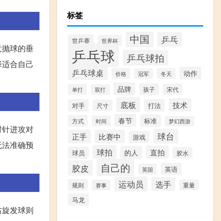
标签
中国
乒乓
世乒赛
世界杯
意抛球的垂
乒乓球
乒乓球拍
择适合自己
乒乓球桌
动作
价格
冬天
冠军
品牌
孩子
宋代
单打
双打
底板
技术
对手
打法
尺寸
春节
标准
方式
时间
梦幻西游
时针进攻对
球台
正手
比赛中
游戏
无法准确预
球拍
直拍
的人
球员
胶水
自己的
胶皮
英语
英国
运动员
选手
规则
赛事
重量
马龙
右旋发球则