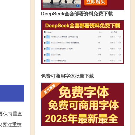
DeepSeek全套部署资料免费下载
免费可商用字体批量下载
要保持垂直
仅要注重技