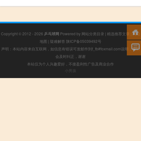
Copyright © 2012 - 2026
乒乓球网
Powered by
网站分类目录
|
精选推荐文章
|
网站
地图
|
疑难解答
陕ICP备05039492号
声明：本站内容来自互联网，如信息有错误可发邮件到f_fb#foxmail.com说明，我们
会及时纠正，谢谢
本站仅为个人兴趣爱好，不接盈利性广告及商业合作
小男孩