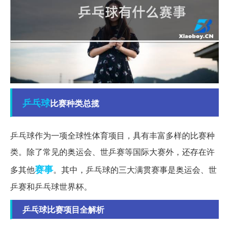
乒乓球
比赛种类总揽
乒乓球作为一项全球性体育项目，具有丰富多样的比赛种
类。除了常见的奥运会、世乒赛等国际大赛外，还存在许
赛事
多其他
。其中，乒乓球的三大满贯赛事是奥运会、世
乒赛和乒乓球世界杯。
乒乓球比赛项目全解析