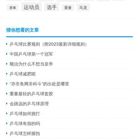
运动员
选手
马龙
赛事
重量
猜你想看的文章
乒乓球比赛规则（附2023最新详细规则）
中国乒乓球第一个冠军
顺治为什么不想当皇帝
乒乓球减肥呢
“亦非鱼网非科斗”的出处是哪里
重量最轻的乒乓球套胶
会跳远的乒乓球原理
乒乓球如何挑打
乒乓球有假的吗
乒乓球怎样握拍