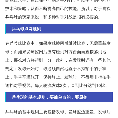
技术和策略，从而不断提高自己的技能。所以，对于喜欢
乒乓球的玩家来说，和多种对手对战是很有必要的。
乒乓球点网规则
在乒乓球比赛中，如果发球擦网后继续比赛，无需重新发
球；而如果发球擦网后没有碰到对方台面而直接落到地
上，那么对方将得到一分。此外，在发球时还有一些其他
规定：发球开始时，球必须自然地置于不持拍手的手掌
上，手掌平坦张开，保持静止。发球时，不得用非持拍手
遮挡对手视线。每人轮流发球2次，直到比分达到10比。
乒乓球的基本规则，要简单点的，要原创
乒乓球的基本规则主要包括发球、发球擦边重发、发球后