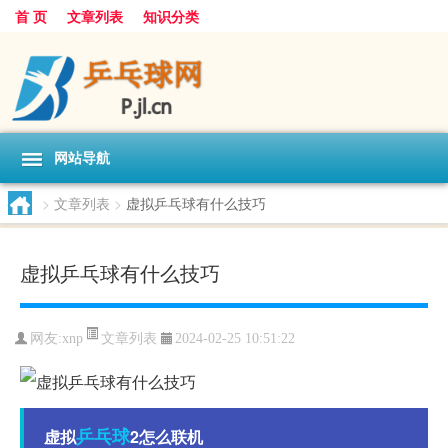
首 页
文章列表
知识分类
网站导航
>
文章列表
>
虚拟乒乓球有什么技巧
虚拟乒乓球有什么技巧
文章列表
网友:
xnp
2024-02-25 10:51:22
乒乓球
虚拟
2怎么联机