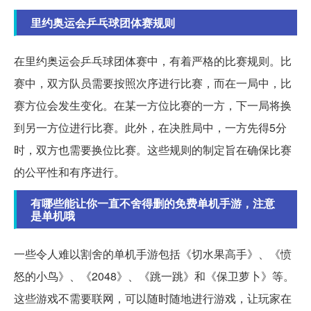
里约奥运会乒乓球团体赛规则
在里约奥运会乒乓球团体赛中，有着严格的比赛规则。比
赛中，双方队员需要按照次序进行比赛，而在一局中，比
赛方位会发生变化。在某一方位比赛的一方，下一局将换
到另一方位进行比赛。此外，在决胜局中，一方先得5分
时，双方也需要换位比赛。这些规则的制定旨在确保比赛
的公平性和有序进行。
有哪些能让你一直不舍得删的免费单机手游，注意
是单机哦
一些令人难以割舍的单机手游包括《切水果高手》、《愤
怒的小鸟》、《2048》、《跳一跳》和《保卫萝卜》等。
这些游戏不需要联网，可以随时随地进行游戏，让玩家在