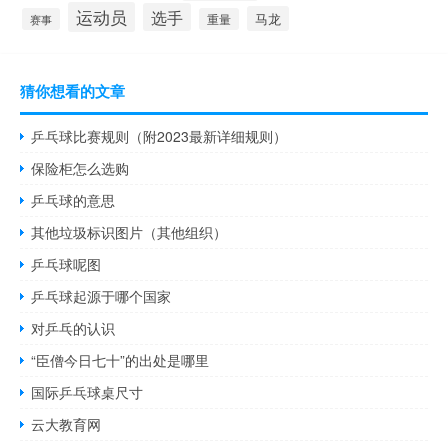
运动员
选手
马龙
赛事
重量
猜你想看的文章
乒乓球比赛规则（附2023最新详细规则）
保险柜怎么选购
乒乓球的意思
其他垃圾标识图片（其他组织）
乒乓球呢图
乒乓球起源于哪个国家
对乒乓的认识
“臣僧今日七十”的出处是哪里
国际乒乓球桌尺寸
云大教育网