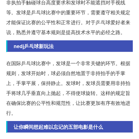
非执拍手触碰球台高度要求和发球时不能遮挡对手视线
等。发球是乒乓球比赛中的重要环节，需要遵守相关规定
才能保证比赛的公平性和正常进行。对于乒乓球爱好者来
说，熟悉并遵守基本规则是提高技术水平的必经之路。
nedj乒乓球新玩法
在国际乒乓球比赛中，发球是一个非常关键的环节。根据
规则，发球开始时，球必须自然地置于非持拍手的手掌
上，手掌平展，保持静止。发球时，发球员需要用非持拍
手将球几乎垂直向上抛起，不得使球旋转。这样的规定旨
在确保比赛的公平性和规范性，让比赛更加有序有效地进
行。
让你瞬间想起难以忘记的五部电影是什么