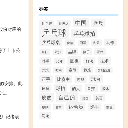
标签
中国
乒乓
世乒赛
世界杯
股份对应的
乒乓球
乒乓球拍
乒乓球桌
动作
价格
冬天
冠军
得了上市公
品牌
孩子
宋代
单打
双打
底板
技术
对手
打法
尺寸
春节
标准
方式
时间
梦幻西游
球台
正手
比赛中
游戏
类似安排。此
球拍
直拍
的人
球员
胶水
效性。
自己的
胶皮
英语
英国
运动员
选手
规则
赛事
重量
马龙
报》记者表