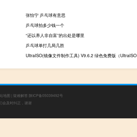
张怡宁 乒乓球有意思
乒乓球拍多少钱一个
“还以养人非自富”的出处是哪里
乒乓球单打几局几胜
站地图
|
疑难解答
陕ICP备05039492号
，我们会及时纠正，谢谢