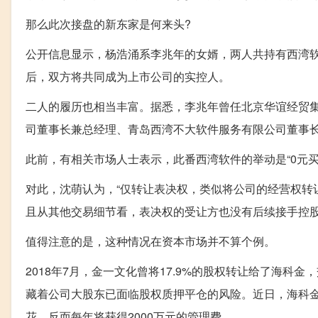
那么此次接盘的新东家是何来头?
公开信息显示，杨浩涌系李兆年的女婿，两人共持有西湾软
后，双方将共同成为上市公司的实控人。
二人的履历也相当丰富。据悉，李兆年曾任北京华谊经贸
司董事长兼总经理、青岛西湾不大软件服务有限公司董事长
此前，有相关市场人士表示，此番西湾软件的举动是“0元买
对此，沈萌认为，“仅转让表决权，类似将公司的经营权转
且从其他交易细节看，表决权的受让方也没有后续接手控股
值得注意的是，这种情况在资本市场并不算个例。
2018年7月，金一文化曾将17.9%的股权转让给了海科
藏着公司大股东已面临股权质押平仓的风险。近日，海科
花，反而每年将获得2000万元的管理费。