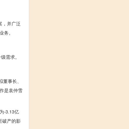
案，并广泛
营业务。
升级需求。
拟董事长、
作是袁仲雪
3.13亿
至破产的影