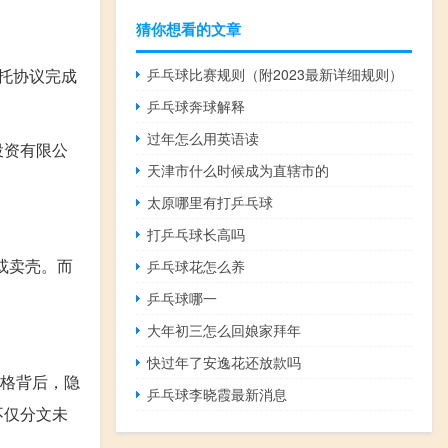
猜你想看的文章
乒乓球比赛规则（附2023最新详细规则）
托协议完成
乒乓球奔球解释
过年怎么用英语读
投资有限公
天津市什么时候成为直辖市的
太原哪里有打乒乓球
打乒乓球长高吗
或卖壳。而
乒乓球花怎么养
乒乓球哪一
大年初三怎么回娘家拜年
快过年了安逸花还放款吗
价格背后，隐
乒乓球李晓霞最新消息
不仅分文未