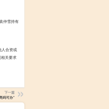
袁仲雪持有
他人合资或
照相关要求
下一篇
亮码可办”