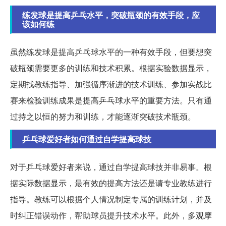
练发球是提高乒乓水平，突破瓶颈的有效手段，应
该如何练
虽然练发球是提高乒乓球水平的一种有效手段，但要想突
破瓶颈需要更多的训练和技术积累。根据实验数据显示，
定期找教练指导、加强循序渐进的技术训练、参加实战比
赛来检验训练成果是提高乒乓球水平的重要方法。只有通
过持之以恒的努力和训练，才能逐渐突破技术瓶颈。
乒乓球爱好者如何通过自学提高球技
对于乒乓球爱好者来说，通过自学提高球技并非易事。根
据实际数据显示，最有效的提高方法还是请专业教练进行
指导。教练可以根据个人情况制定专属的训练计划，并及
时纠正错误动作，帮助球员提升技术水平。此外，多观摩