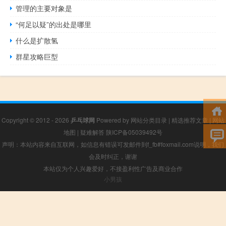
管理的主要对象是
“何足以疑”的出处是哪里
什么是扩散氢
群星攻略巨型
Copyright © 2012 - 2026
乒乓球网
Powered by
网站分类目录
|
精选推荐文章
|
网站
地图
|
疑难解答
陕ICP备05039492号
声明：本站内容来自互联网，如信息有错误可发邮件到f_fb#foxmail.com说明，我们
会及时纠正，谢谢
本站仅为个人兴趣爱好，不接盈利性广告及商业合作
小男孩