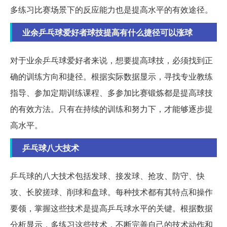
多练习比赛场景下的反应能力也是提高水平的有效途径。
业余乒乓球爱好者球技提高有什么捷径可以涨球
对于业余乒乓球爱好者来说，想要提高球技，必须找到正
确的训练方向和捷径。根据实际数据显示，寻找专业教练
指导、参加定期训练课程、多参加比赛锻炼都是提高球技
的有效方法。只有在持续的训练和努力下，才能够逐步提
高水平。
乒乓球八大技术
乒乓球的八大技术包括发球、接发球、抢攻、防守、快
攻、长胶搓球、削球和盘球。每种技术都有其特点和操作
要领，掌握这些技术是提高乒乓球水平的关键。根据数据
分析显示，多练习这些技术，不断完善自己的技术动作和