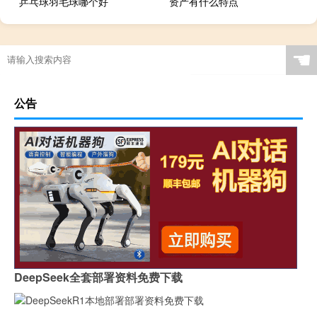
乒乓球羽毛球哪个好
资产有什么特点
乒乓球下旋球怎么发
☚
公告
DeepSeek全套部署资料免费下载