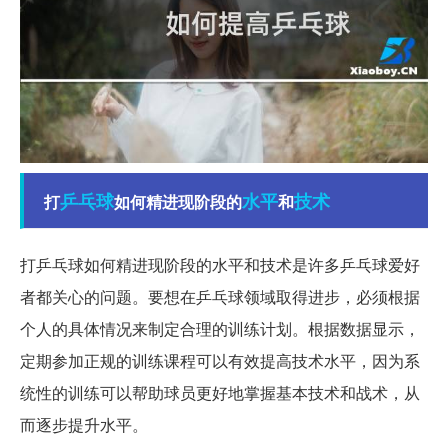
乒乓球
水平
技术
打
如何精进现阶段的
和
打乒乓球如何精进现阶段的水平和技术是许多乒乓球爱好
者都关心的问题。要想在乒乓球领域取得进步，必须根据
个人的具体情况来制定合理的训练计划。根据数据显示，
定期参加正规的训练课程可以有效提高技术水平，因为系
统性的训练可以帮助球员更好地掌握基本技术和战术，从
而逐步提升水平。