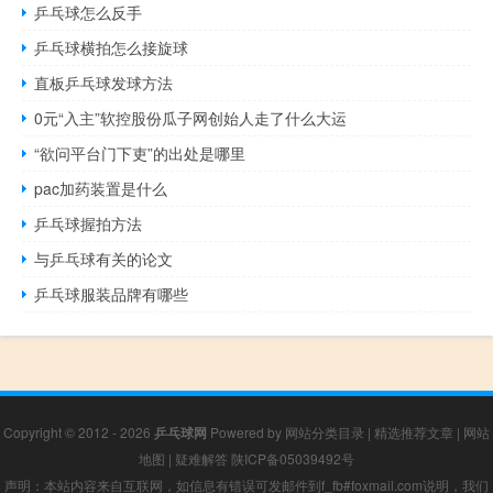
乒乓球怎么反手
乒乓球横拍怎么接旋球
直板乒乓球发球方法
0元“入主”软控股份瓜子网创始人走了什么大运
“欲问平台门下吏”的出处是哪里
pac加药装置是什么
乒乓球握拍方法
与乒乓球有关的论文
乒乓球服装品牌有哪些
Copyright © 2012 - 2026
乒乓球网
Powered by
网站分类目录
|
精选推荐文章
|
网站
地图
|
疑难解答
陕ICP备05039492号
声明：本站内容来自互联网，如信息有错误可发邮件到f_fb#foxmail.com说明，我们