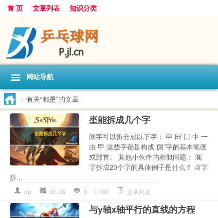
首 页
文章列表
知识分类
网站导航
>
有关“都是”的文章
埊能拆成几个字
阒字可以拆分成以下字： 申 田 囗 中 一
由 甲 这些字都是构成“阒”字的基本笔画
或部首。 其他小伙伴的相似问题： 阒
字拆成20个字的具体例子是什么？ 卣字
拆...
dn
01-06
0
792
文章列表
与y轴x轴平行的直线的方程