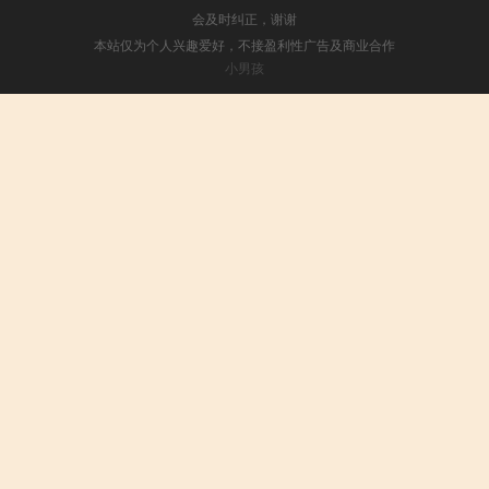
会及时纠正，谢谢
本站仅为个人兴趣爱好，不接盈利性广告及商业合作
小男孩