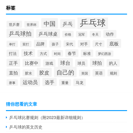
标签
乒乓球
中国
乒乓
世乒赛
世界杯
乒乓球拍
乒乓球桌
动作
价格
冬天
冠军
底板
品牌
对手
孩子
宋代
尺寸
单打
双打
技术
春节
打法
标准
方式
时间
梦幻西游
球台
球拍
正手
比赛中
的人
游戏
球员
自己的
胶皮
直拍
英语
胶水
规则
英国
运动员
选手
马龙
赛事
重量
猜你想看的文章
乒乓球比赛规则（附2023最新详细规则）
乒乓球的英文历史