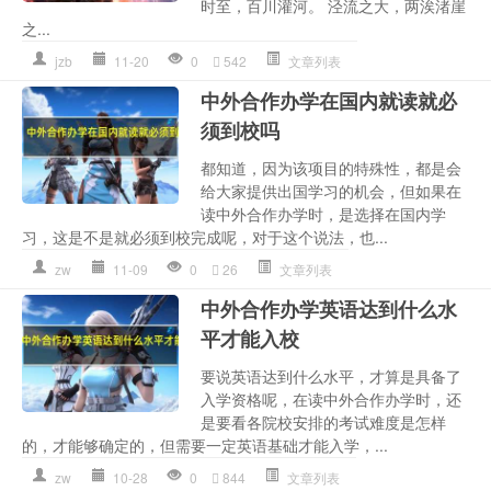
时至，百川灌河。 泾流之大，两涘渚崖
之...
jzb
11-20
0
542
文章列表
中外合作办学在国内就读就必
须到校吗
都知道，因为该项目的特殊性，都是会
给大家提供出国学习的机会，但如果在
读中外合作办学时，是选择在国内学
习，这是不是就必须到校完成呢，对于这个说法，也...
zw
11-09
0
26
文章列表
中外合作办学英语达到什么水
平才能入校
要说英语达到什么水平，才算是具备了
入学资格呢，在读中外合作办学时，还
是要看各院校安排的考试难度是怎样
的，才能够确定的，但需要一定英语基础才能入学，...
zw
10-28
0
844
文章列表