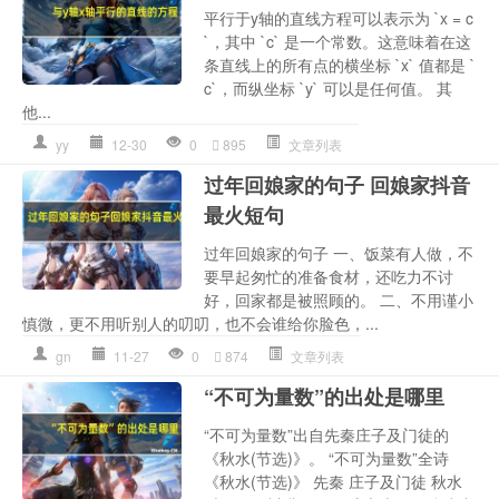
平行于y轴的直线方程可以表示为 `x = c
`，其中 `c` 是一个常数。这意味着在这
条直线上的所有点的横坐标 `x` 值都是 `
c`，而纵坐标 `y` 可以是任何值。 其
他...
yy
12-30
0
895
文章列表
过年回娘家的句子 回娘家抖音
最火短句
过年回娘家的句子 一、饭菜有人做，不
要早起匆忙的准备食材，还吃力不讨
好，回家都是被照顾的。 二、不用谨小
慎微，更不用听别人的叨叨，也不会谁给你脸色，...
gn
11-27
0
874
文章列表
“不可为量数”的出处是哪里
“不可为量数”出自先秦庄子及门徒的
《秋​水​(节​选)》。 “不可为量数”全诗
《秋​水​(节​选)》 先秦 庄子及门徒 秋水