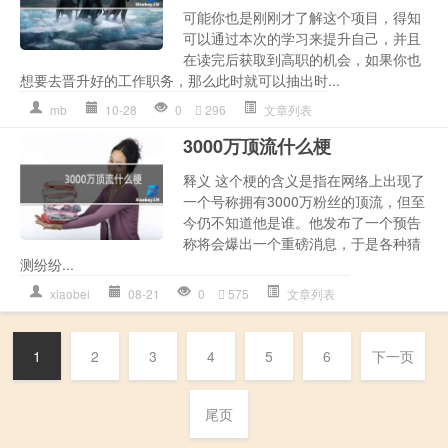
可能你也是刚刚才了解这个项目，得知
可以通过本次的学习来提升自己，并且
在读完后获取到高职的机会，如果你也
想要去晋升好的工作职务，那么此时就可以抽出时...
mb
10-28
0
296
文章列表
3000万顶流什么梗
释义 这个梗的含义是指在网络上出现了
一个号称拥有3000万粉丝的顶流，但至
今仍不知道他是谁。他发布了一个预告
称将会爆出一个重磅消息，于是各种猜
测纷纷...
xiaobei
08-21
0
575
文章列表
1
2
3
4
5
6
下一页
尾页