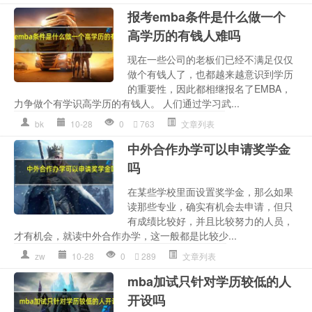
报考emba条件是什么做一个
高学历的有钱人难吗
现在一些公司的老板们已经不满足仅仅
做个有钱人了，也都越来越意识到学历
的重要性，因此都相继报名了EMBA，
力争做个有学识高学历的有钱人。 人们通过学习武...
bk
10-28
0
763
文章列表
中外合作办学可以申请奖学金
吗
在某些学校里面设置奖学金，那么如果
读那些专业，确实有机会去申请，但只
有成绩比较好，并且比较努力的人员，
才有机会，就读中外合作办学，这一般都是比较少...
zw
10-28
0
289
文章列表
mba加试只针对学历较低的人
开设吗