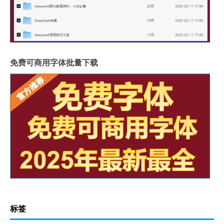
免费可商用字体批量下载
标签