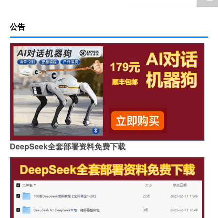
公告
DeepSeek全套部署资料免费下载