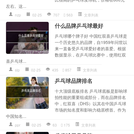
左右。这...
nzp
02-25
707
563
文章列表
什么品牌乒乓球最好
乒乓球哪个牌子好 中国红双喜乒乓球是
一个历史悠久的品牌，自1959年问世以
来一直备受乒乓球爱好者的喜爱。根据
数据显示，在乒乓球比赛中，使用红双
喜乒乓球...
slp
02-25
435
857
文章列表
乒乓球品牌排名
十大顶级底板排名 乒乓球底板是影响球
拍性能的重要组成部分，而在品牌排名
中，红双喜（DHS）以其在中国乒乓球
市场的知名度和影响力稳居榜首。作为
中国知名...
ppr
02-25
63
175
文章列表