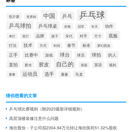
乒乓球
中国
乒乓
世乒赛
世界杯
乒乓球拍
乒乓球桌
动作
价格
冬天
冠军
底板
品牌
对手
孩子
宋代
尺寸
单打
双打
技术
春节
打法
标准
方式
时间
梦幻西游
球台
球拍
正手
比赛中
的人
游戏
球员
自己的
胶皮
直拍
英语
胶水
规则
英国
运动员
选手
马龙
赛事
重量
猜你想看的文章
乒乓球比赛规则（附2023最新详细规则）
高层顶楼装修注意什么问题
海欣股份：子公司拟2304.94万元转让海欣医药51.32%股权