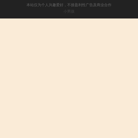
本站仅为个人兴趣爱好，不接盈利性广告及商业合作
小男孩