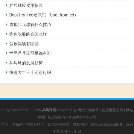
乒乓球胶皮用多久
Boot from cd啥意思（boot from cd）
虚拟乒乓球有什么技巧
狗狗吃酸的会怎么样
音乐奖项有哪些
世界乒乓球冠军都有谁
乒乓球的发展趋势
快递大年三十还运行吗
Copyright © 2012 - 2026
乒乓球网
Powered by
网站分类目录
|
精选推荐文章
|
网站
地图
|
疑难解答
陕ICP备05039492号
声明：本站内容来自互联网，如信息有错误可发邮件到f_fb#foxmail.com说明，我们
会及时纠正，谢谢