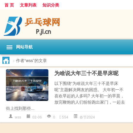
首 页
文章列表
知识分类
网站导航
>
作者“wss”的文章
为啥说大年三十不是早床呢
以下围绕“为啥说大年三十不是早床
呢”主题解决网友的困惑。 大年初一不
喜欢早起的人多吗? 大年初一的早晨，
放完鞭炮的人们纷纷跑出家门，一起去
街上找到那些...
wss
02-06
0
554
春节2024